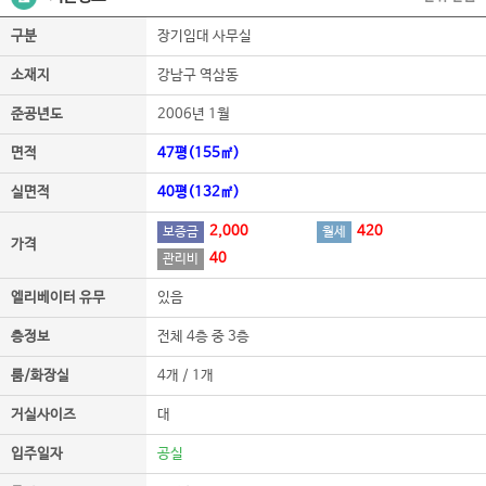
구분
장기임대 사무실
소재지
강남구 역삼동
준공년도
2006년 1월
면적
47평(155㎡)
실면적
40평(132㎡)
2,000
420
보증금
월세
가격
40
관리비
엘리베이터 유무
있음
층정보
전체 4층 중 3층
룸/화장실
4개 / 1개
거실사이즈
대
입주일자
공실