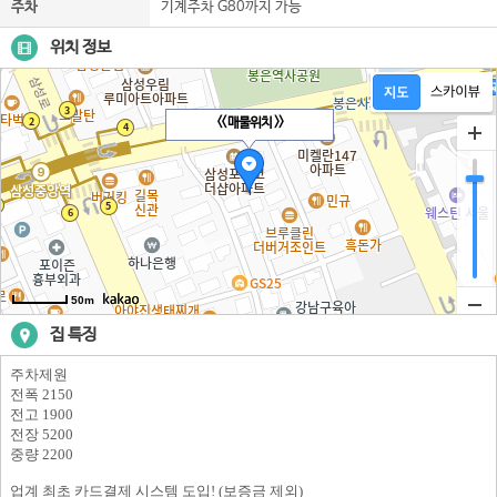
주차
기계주차 G80까지 가능
위치 정보
<< 매물위치 >>
50m
집 특징
주차제원
전폭 2150
전고 1900
전장 5200
중량 2200
업계 최초 카드결제 시스템 도입! (보증금 제외)