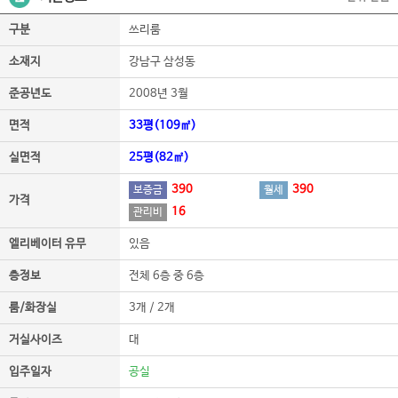
구분
쓰리룸
소재지
강남구 삼성동
준공년도
2008년 3월
면적
33평(109㎡)
실면적
25평(82㎡)
390
390
보증금
월세
가격
16
관리비
엘리베이터 유무
있음
층정보
전체 6층 중 6층
룸/화장실
3개 / 2개
거실사이즈
대
입주일자
공실