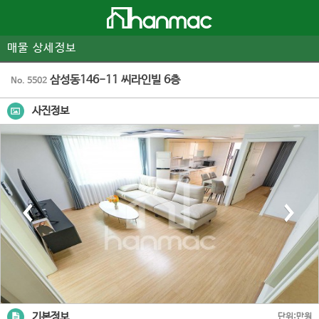
매물 상세정보
삼성동146-11 씨라인빌 6층
No. 5502
사진정보
기본정보
단위:만원