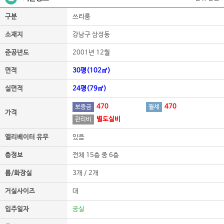
구분
쓰리룸
소재지
강남구 삼성동
준공년도
2001년 12월
면적
30평(102㎡)
실면적
24평(79㎡)
470
470
보증금
월세
가격
별도실비
관리비
엘리베이터 유무
있음
층정보
전체 15층 중 6층
룸/화장실
3개 / 2개
거실사이즈
대
입주일자
공실