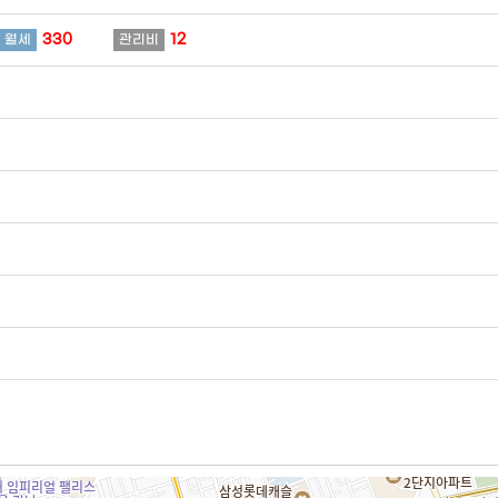
330
12
월세
관리비