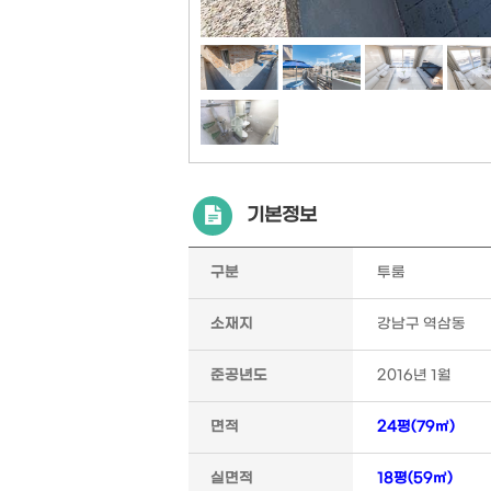
기본정보
구분
투룸
소재지
강남구 역삼동
준공년도
2016년 1월
면적
24평(79㎡)
실면적
18평(59㎡)