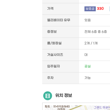
가격
330
보증금
엘리베이터 유무
있음
층정보
전체 6층 중 6층
룸/화장실
2개 / 1개
거실사이즈
대
입주일자
공실
주차
가능
위치 정보